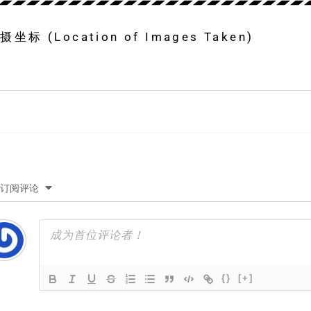
 (Location of Images Taken)
订阅评论
{}
[+]