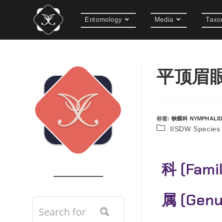
Entomology
Media
Taxo
平顶眉眼蝶
标签
:
蛱蝶科 NYMPHALI
IISDW Speci
科 (Fami
属 (Gen