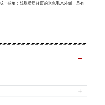
成一截角；雄蝶后翅背面的米色毛束外侧，另有