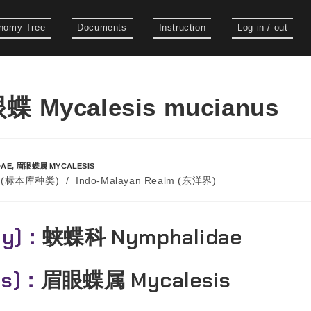
nomy Tree
Documents
Instruction
Log in / out
 Mycalesis mucianus
DAE
,
眉眼蝶属 MYCALESIS
es (标本库种类)
/
Indo-Malayan Realm (东洋界)
ly)：
蛱蝶科 Nymphalidae
us)：
眉眼蝶属 Mycalesis