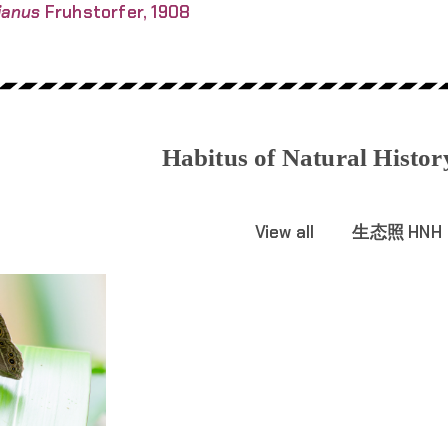
ianus
Fruhstorfer, 1908
Habitus of Natural Histo
View all
生态照 HNH