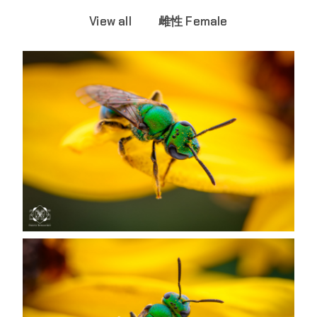
View all
雌性 Female