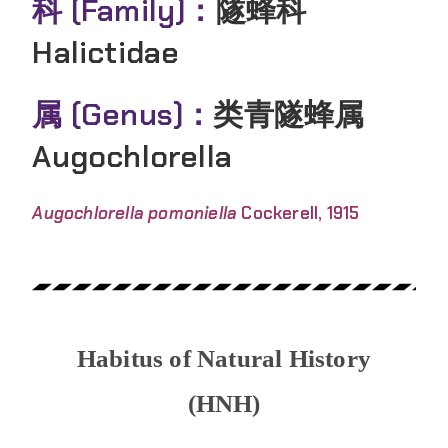
科 (Family)：
隧蜂科
Halictidae
属 (Genus)：
类青隧蜂属
Augochlorella
Augochlorella pomoniella
Cockerell, 1915
Habitus of Natural History
(HNH)