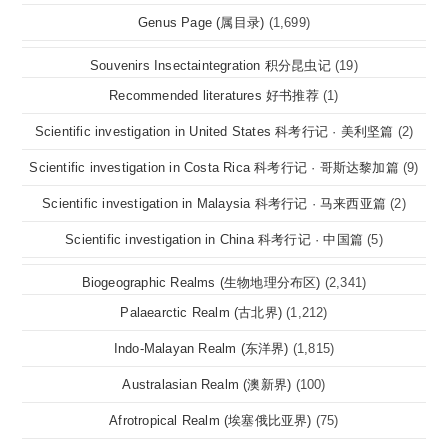
Genus Page (属目录)
(1,699)
Souvenirs Insectaintegration 积分昆虫记
(19)
Recommended literatures 好书推荐
(1)
Scientific investigation in United States 科考行记 · 美利坚篇
(2)
Scientific investigation in Costa Rica 科考行记 · 哥斯达黎加篇
(9)
Scientific investigation in Malaysia 科考行记 · 马来西亚篇
(2)
Scientific investigation in China 科考行记 · 中国篇
(5)
Biogeographic Realms (生物地理分布区)
(2,341)
Palaearctic Realm (古北界)
(1,212)
Indo-Malayan Realm (东洋界)
(1,815)
Australasian Realm (澳新界)
(100)
Afrotropical Realm (埃塞俄比亚界)
(75)