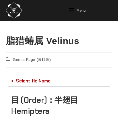
Menu
脂猎蝽属 Velinus
Genus Page (属目录)
Scientific Name
目 (Order)：
半翅目
Hemiptera