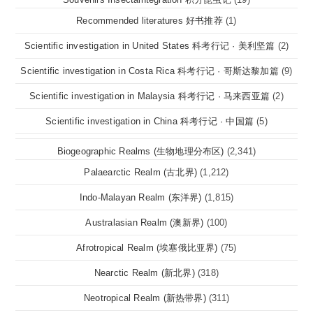
Recommended literatures 好书推荐
(1)
Scientific investigation in United States 科考行记 · 美利坚篇
(2)
Scientific investigation in Costa Rica 科考行记 · 哥斯达黎加篇
(9)
Scientific investigation in Malaysia 科考行记 · 马来西亚篇
(2)
Scientific investigation in China 科考行记 · 中国篇
(5)
Biogeographic Realms (生物地理分布区)
(2,341)
Palaearctic Realm (古北界)
(1,212)
Indo-Malayan Realm (东洋界)
(1,815)
Australasian Realm (澳新界)
(100)
Afrotropical Realm (埃塞俄比亚界)
(75)
Nearctic Realm (新北界)
(318)
Neotropical Realm (新热带界)
(311)