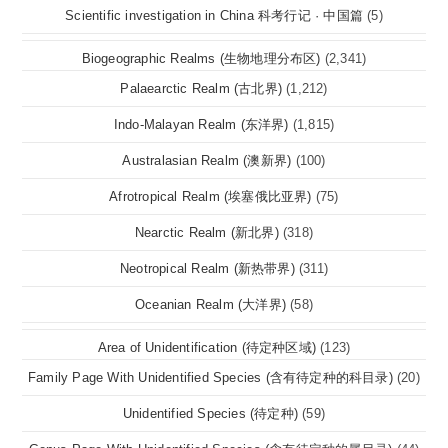
Scientific investigation in China 科考行记 · 中国篇
(5)
Biogeographic Realms (生物地理分布区)
(2,341)
Palaearctic Realm (古北界)
(1,212)
Indo-Malayan Realm (东洋界)
(1,815)
Australasian Realm (澳新界)
(100)
Afrotropical Realm (埃塞俄比亚界)
(75)
Nearctic Realm (新北界)
(318)
Neotropical Realm (新热带界)
(311)
Oceanian Realm (大洋界)
(58)
Area of Unidentification (待定种区域)
(123)
Family Page With Unidentified Species (含有待定种的科目录)
(20)
Unidentified Species (待定种)
(59)