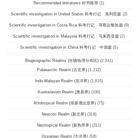
Recommended literatures 好书推荐
(1)
Scientific investigation in United States 科考行记 · 美利坚篇
(2)
Scientific investigation in Costa Rica 科考行记 · 哥斯达黎加篇
(9)
Scientific investigation in Malaysia 科考行记 · 马来西亚篇
(2)
Scientific investigation in China 科考行记 · 中国篇
(5)
Biogeographic Realms (生物地理分布区)
(2,341)
Palaearctic Realm (古北界)
(1,212)
Indo-Malayan Realm (东洋界)
(1,815)
Australasian Realm (澳新界)
(100)
Afrotropical Realm (埃塞俄比亚界)
(75)
Nearctic Realm (新北界)
(318)
Neotropical Realm (新热带界)
(311)
Oceanian Realm (大洋界)
(58)