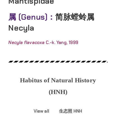
Mantispidae
属 (Genus)：
简脉螳蛉属
Necyla
Necyla flavacoxa
C.-k. Yang, 1999
Habitus of Natural History
(HNH)
View all
生态照 HNH