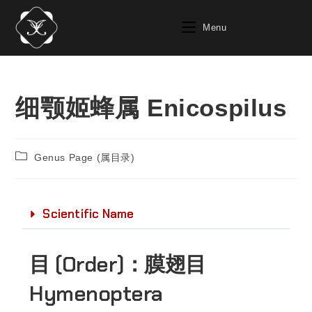
Menu
细颚姬蜂属 Enicospilus
Genus Page (属目录)
Scientific Name
目 (Order)：
膜翅目
Hymenoptera