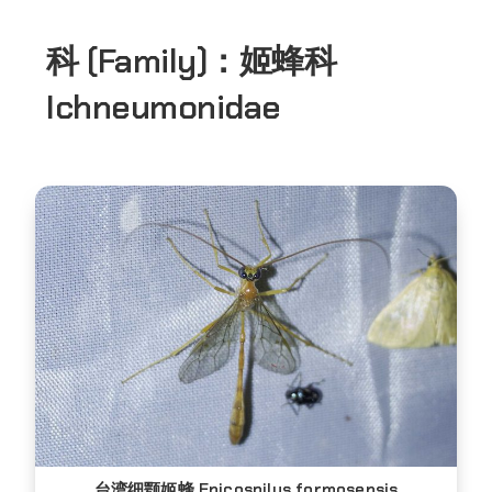
科 (Family)：
姬蜂科
Ichneumonidae
台湾细颚姬蜂 Enicospilus formosensis