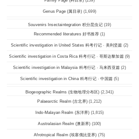
Family Page (科目录)
(259)
Genus Page (属目录)
(1,699)
Souvenirs Insectaintegration 积分昆虫记
(19)
Recommended literatures 好书推荐
(1)
Scientific investigation in United States 科考行记 · 美利坚篇
(2)
Scientific investigation in Costa Rica 科考行记 · 哥斯达黎加篇
(9)
Scientific investigation in Malaysia 科考行记 · 马来西亚篇
(2)
Scientific investigation in China 科考行记 · 中国篇
(5)
Biogeographic Realms (生物地理分布区)
(2,341)
Palaearctic Realm (古北界)
(1,212)
Indo-Malayan Realm (东洋界)
(1,815)
Australasian Realm (澳新界)
(100)
Afrotropical Realm (埃塞俄比亚界)
(75)