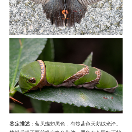
鉴定描述
：蓝凤蝶翅黑色，有靛蓝色天鹅绒光泽。