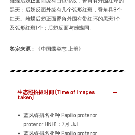
雄蝶后翅正面前缘有白色带纹，臀角有外围红环的
黑斑；后翅反面外缘有几个弧形红斑，臀角具3个
红斑。雌蝶后翅正面臀角外围有带红环的黑斑1个
及弧形红斑1个；后翅反面与雄蝶同。
鉴定来源
：《中国蝶类志 上册》
生态照拍摄时间 (Time of images
taken)
蓝凤蝶指名亚种 Papilio protenor
protenor HNH1：7月 Jul.
蓝凤蝶指名亚种 Papilio protenor