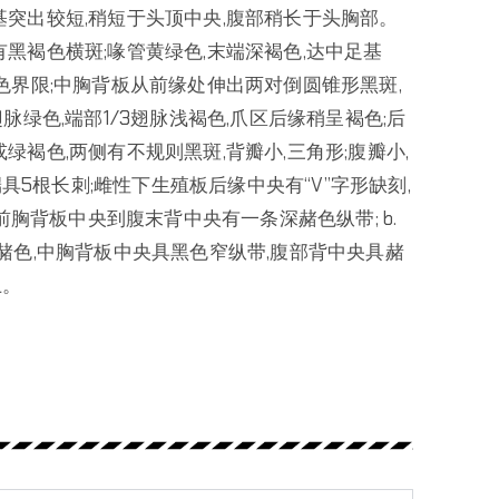
基突出较短,稍短于头顶中央,腹部稍长于头胸部。
黑褐色横斑;喙管黄绿色,末端深褐色,达中足基
色界限;中胸背板从前缘处伸出两对倒圆锥形黑斑,
脉绿色,端部1/3翅脉浅褐色,爪区后缘稍呈褐色;后
或绿褐色,两侧有不规则黑斑,背瓣小,三角形;腹瓣小,
端具5根长刺;雌性下生殖板后缘中央有“V”字形缺刻,
前胸背板中央到腹末背中央有一条深赭色纵带; b.
.体赭色,中胸背板中央具黑色窄纵带,腹部背中央具赭
上。