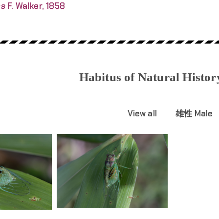
es
F. Walker, 1858
Habitus of Natural Histo
View all
雄性 Male