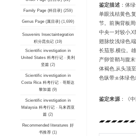
鉴定描述
：体绿
Family Page (科目录)
(259)
单眼浅桔黄色,
Genus Page (属目录)
(1,699)
节。前胸背板周
中央一对较小,X
Souvenirs Insectaintegration
翅脉纹浅绿色,端
积分昆虫记
(19)
长茄形,横位。雄
Scientific investigation in
United States 科考行记 · 美利
产卵管鞘与腹末等
坚篇
(2)
体褐色,从头顶至
Scientific investigation in
色纵带;e.体
Costa Rica 科考行记 · 哥斯达
黎加篇
(9)
鉴定来源
：《中
Scientific investigation in
Malaysia 科考行记 · 马来西亚
篇
(2)
Recommended literatures 好
书推荐
(1)