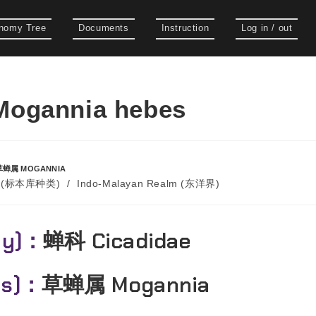
nomy Tree
Documents
Instruction
Log in / out
gannia hebes
草蝉属 MOGANNIA
es (标本库种类)
/
Indo-Malayan Realm (东洋界)
ly)：
蝉科 Cicadidae
us)：
草蝉属 Mogannia