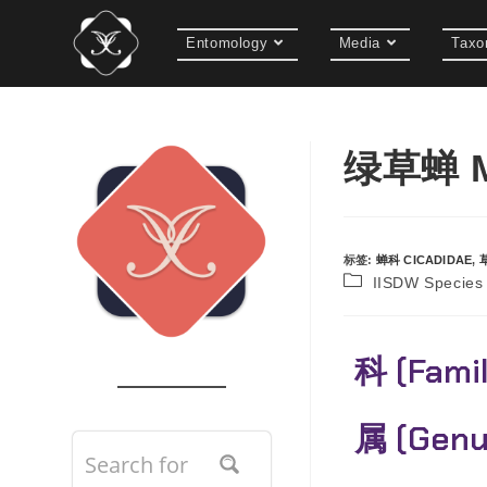
Entomology
Media
Taxo
绿草蝉 Mo
标签
:
蝉科 CICADIDAE
,
IISDW Speci
科 (Fami
属 (Gen