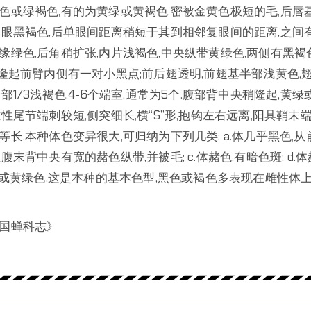
色或绿褐色,有的为黄绿或黄褐色,密被金黄色极短的毛,后唇
复眼黑褐色,后单眼间距离稍短于其到相邻复眼间的距离,之间有
缘绿色,后角稍扩张,内片浅褐色,中央纵带黄绿色,两侧有黑褐
隆起前臂内侧有一对小黑点;前后翅透明,前翅基半部浅黄色,翅
部1/3浅褐色,4-6个端室,通常为5个.腹部背中央稍隆起,黄绿
性尾节端刺较短,侧突细长,横“S”形,抱钩左右远离,阳具鞘末
长.本种体色变异很大,可归纳为下列几类: a.体几乎黑色,从
腹末背中央有宽的赭色纵带,并被毛; c.体赭色,有暗色斑; d
绿色或黄绿色,这是本种的基本色型,黑色或褐色多表现在雌性体
国蝉科志》