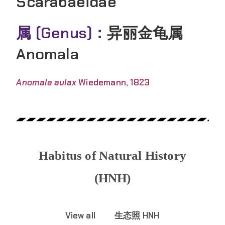
Scarabaeidae
属 (Genus)：
异丽金龟属
Anomala
Anomala aulax
Wiedemann, 1823
Habitus of Natural History
(HNH)
View all
生态照 HNH