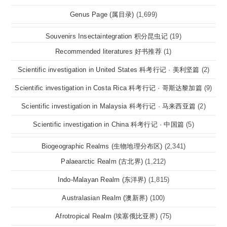
Genus Page (属目录)
(1,699)
Souvenirs Insectaintegration 积分昆虫记
(19)
Recommended literatures 好书推荐
(1)
Scientific investigation in United States 科考行记 · 美利坚篇
(2)
Scientific investigation in Costa Rica 科考行记 · 哥斯达黎加篇
(9)
Scientific investigation in Malaysia 科考行记 · 马来西亚篇
(2)
Scientific investigation in China 科考行记 · 中国篇
(5)
Biogeographic Realms (生物地理分布区)
(2,341)
Palaearctic Realm (古北界)
(1,212)
Indo-Malayan Realm (东洋界)
(1,815)
Australasian Realm (澳新界)
(100)
Afrotropical Realm (埃塞俄比亚界)
(75)