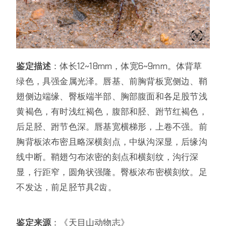
鉴定描述
：体长12~18mm，体宽6~9mm。体背草
绿色，具强金属光泽。唇基、前胸背板宽侧边、鞘
翅侧边端缘、臀板端半部、胸部腹面和各足股节浅
黄褐色，有时浅红褐色，腹部和胫、跗节红褐色，
后足胫、跗节色深。唇基宽横梯形，上卷不强。前
胸背板浓布密且略深横刻点，中纵沟深显，后缘沟
线中断。鞘翅匀布浓密的刻点和横刻纹，沟行深
显，行距窄，圆角状强隆。臀板浓布密横刻纹。足
不发达，前足胫节具2齿。
鉴定来源
：《天目山动物志》