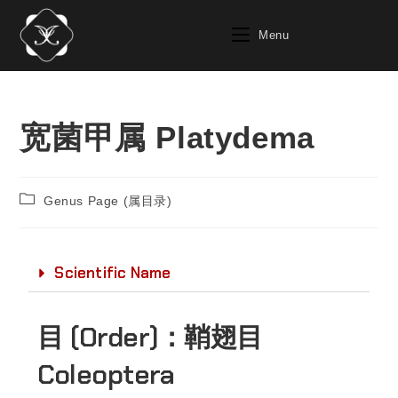
Menu
宽菌甲属 Platydema
Genus Page (属目录)
Scientific Name
目 (Order)：
鞘翅目
Coleoptera