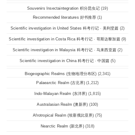
Souvenirs Insectaintegration 积分昆虫记
(19)
Recommended literatures 好书推荐
(1)
Scientific investigation in United States 科考行记 · 美利坚篇
(2)
Scientific investigation in Costa Rica 科考行记 · 哥斯达黎加篇
(9)
Scientific investigation in Malaysia 科考行记 · 马来西亚篇
(2)
Scientific investigation in China 科考行记 · 中国篇
(5)
Biogeographic Realms (生物地理分布区)
(2,341)
Palaearctic Realm (古北界)
(1,212)
Indo-Malayan Realm (东洋界)
(1,815)
Australasian Realm (澳新界)
(100)
Afrotropical Realm (埃塞俄比亚界)
(75)
Nearctic Realm (新北界)
(318)