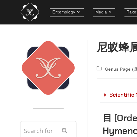
Entomology
Media
Taxo
尼蚁蜂属
Genus Page 
Scientific
目 (Ord
Hymeno