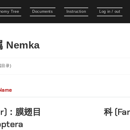
nomy Tree
Documents
Instruction
Log in / out
 Nemka
(属目录)
 Name
er)：
膜翅目
科 (Fa
ptera