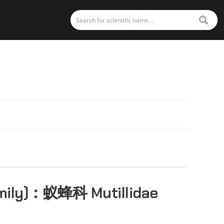
mily)：
蚁蜂科 Mutillidae