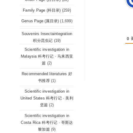
Family Page (科目录)
(259)
Genus Page (属目录)
(1,699)
Souvenirs Insectaintegration
0
积分昆虫记
(19)
Scientific investigation in
Malaysia 科考行记 · 马来西亚
篇
(2)
Recommended literatures 好
书推荐
(1)
Scientific investigation in
United States 科考行记 · 美利
坚篇
(2)
Scientific investigation in
Costa Rica 科考行记 · 哥斯达
黎加篇
(9)