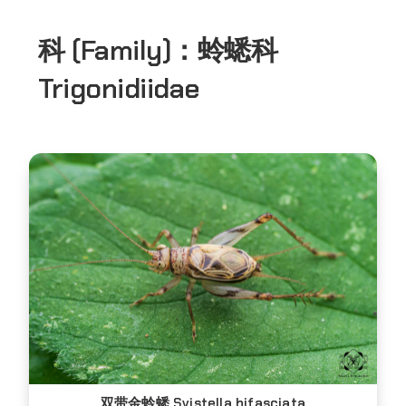
科 (Family)：
蛉蟋科
Trigonidiidae
双带金蛉蟋 Svistella bifasciata