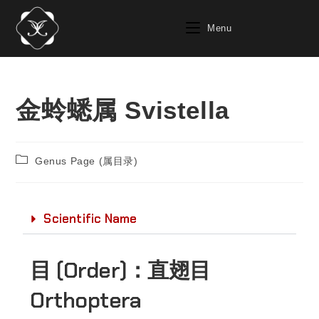
Menu
金蛉蟋属 Svistella
Genus Page (属目录)
Scientific Name
目 (Order)：
直翅目
Orthoptera