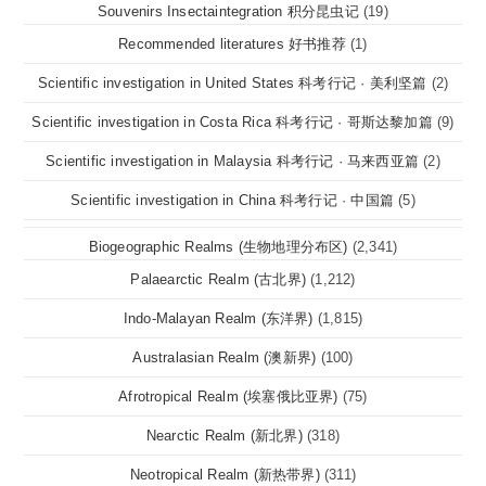
Souvenirs Insectaintegration 积分昆虫记
(19)
Recommended literatures 好书推荐
(1)
Scientific investigation in United States 科考行记 · 美利坚篇
(2)
Scientific investigation in Costa Rica 科考行记 · 哥斯达黎加篇
(9)
Scientific investigation in Malaysia 科考行记 · 马来西亚篇
(2)
Scientific investigation in China 科考行记 · 中国篇
(5)
Biogeographic Realms (生物地理分布区)
(2,341)
Palaearctic Realm (古北界)
(1,212)
Indo-Malayan Realm (东洋界)
(1,815)
Australasian Realm (澳新界)
(100)
Afrotropical Realm (埃塞俄比亚界)
(75)
Nearctic Realm (新北界)
(318)
Neotropical Realm (新热带界)
(311)