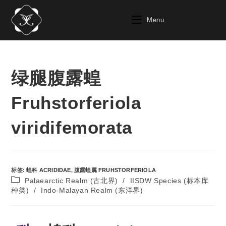
Menu
绿腿腹露蝗
Fruhstorferiola
viridifemorata
标签
:
蝗科 ACRIDIDAE
,
腹露蝗属 FRUHSTORFERIOLA
Palaearctic Realm (古北界)
/
IISDW Species (标本库
种类)
/
Indo-Malayan Realm (东洋界)