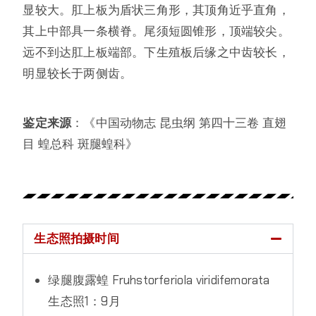
显较大。肛上板为盾状三角形，其顶角近乎直角，
其上中部具一条横脊。尾须短圆锥形，顶端较尖。
远不到达肛上板端部。下生殖板后缘之中齿较长，
明显较长于两侧齿。
鉴定来源
：《中国动物志 昆虫纲 第四十三卷 直翅
目 蝗总科 斑腿蝗科》
生态照拍摄时间
绿腿腹露蝗 Fruhstorferiola viridifemorata
生态照1：9月