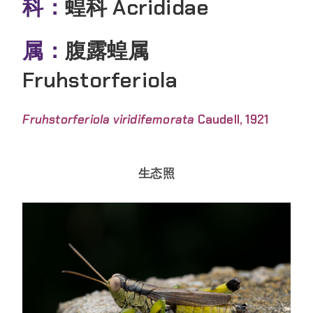
科：
蝗科 Acrididae
属：
腹露蝗属
Fruhstorferiola
Fruhstorferiola viridifemorata
Caudell, 1921
生态照