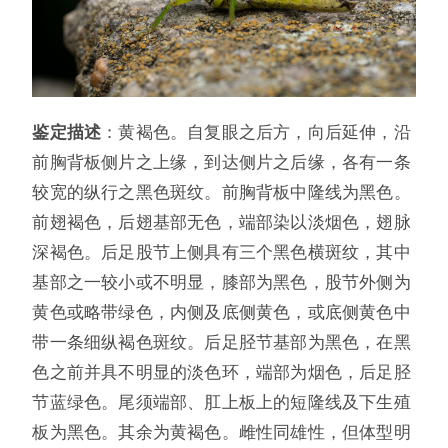
鉴定描述
：黄褐色。自复眼之后方，向后延伸，沿
前胸背板侧片之上缘，到达侧片之后缘，各有一条
较宽的纵行之黑色斑纹。前胸背板中隆线为黑色。
前翅褐色，后翅基部无色，端部染以淡烟色，翅脉
深褐色。后足股节上侧具有三个黑色横斑纹，其中
基部之一较小或不明显，膝部为黑色，股节外侧为
黄色或略带绿色，内侧及底侧黄色，或底侧黄色中
带一条细纵褐色斑纹。后足胫节基部为黑色，在黑
色之前并具不明显的淡色环，端部为烟色，后足胫
节蓝绿色。尾须端部、肛上板上的短隆线及下生殖
板为黑色。其余为黄褐色。雌性同雄性，但体型明