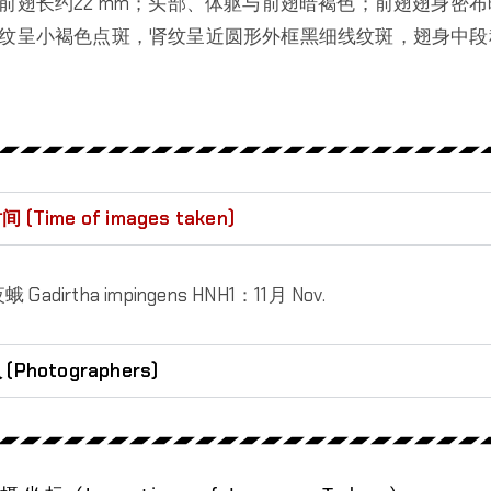
前翅长约22 mm；头部、体躯与前翅暗褐色；前翅翅身密
纹呈小褐色点斑，肾纹呈近圆形外框黑细线纹斑，翅身中段
Time of images taken)
adirtha impingens HNH1：11月 Nov.
hotographers)