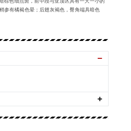
布暗棕色细点斑，前中段与亚顶区具有一大一小的
稍参有橘褐色晕；后翅灰褐色，臀角端具暗色