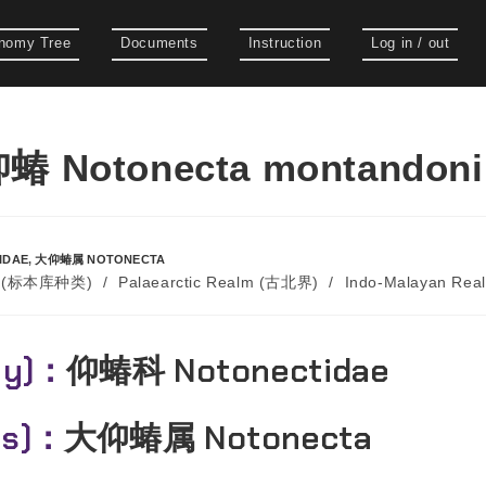
nomy Tree
Documents
Instruction
Log in / out
 Notonecta montandoni
IDAE
,
大仰蝽属 NOTONECTA
es (标本库种类)
/
Palaearctic Realm (古北界)
/
Indo-Malayan Re
ly)：
仰蝽科 Notonectidae
us)：
大仰蝽属 Notonecta