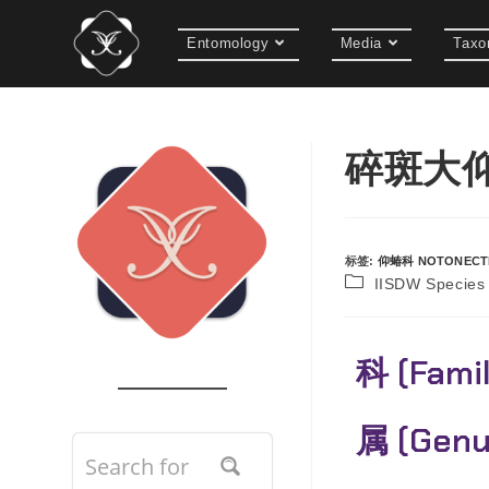
Entomology
Media
Taxo
碎斑大仰蝽
标签
:
仰蝽科 NOTONECT
IISDW Speci
科 (Fami
属 (Gen