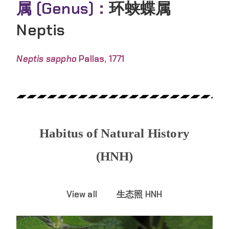
属 (Genus)：
环蛱蝶属
Neptis
Neptis sappho
Pallas, 1771
Habitus of Natural History
(HNH)
View all
生态照 HNH