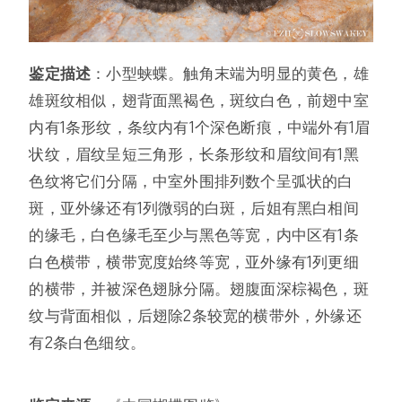
鉴定描述
：小型蛱蝶。触角末端为明显的黄色，雄
雄斑纹相似，翅背面黑褐色，斑纹白色，前翅中室
内有1条形纹，条纹内有1个深色断痕，中端外有1眉
状纹，眉纹呈短三角形，长条形纹和眉纹间有1黑
色纹将它们分隔，中室外围排列数个呈弧状的白
斑，亚外缘还有1列微弱的白斑，后姐有黑白相间
的缘毛，白色缘毛至少与黑色等宽，内中区有1条
白色横带，横带宽度始终等宽，亚外缘有1列更细
的横带，并被深色翅脉分隔。翅腹面深棕褐色，斑
纹与背面相似，后翅除2条较宽的横带外，外缘还
有2条白色细纹。