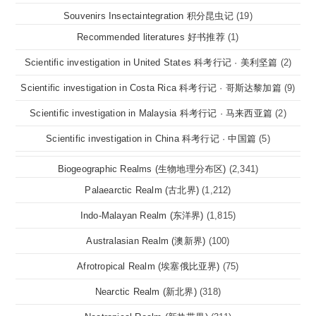
Souvenirs Insectaintegration 积分昆虫记
(19)
Recommended literatures 好书推荐
(1)
Scientific investigation in United States 科考行记 · 美利坚篇
(2)
Scientific investigation in Costa Rica 科考行记 · 哥斯达黎加篇
(9)
Scientific investigation in Malaysia 科考行记 · 马来西亚篇
(2)
Scientific investigation in China 科考行记 · 中国篇
(5)
Biogeographic Realms (生物地理分布区)
(2,341)
Palaearctic Realm (古北界)
(1,212)
Indo-Malayan Realm (东洋界)
(1,815)
Australasian Realm (澳新界)
(100)
Afrotropical Realm (埃塞俄比亚界)
(75)
Nearctic Realm (新北界)
(318)