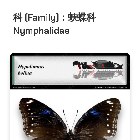
科 (Family)：
蛱蝶科
Nymphalidae