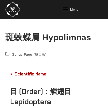
Menu
斑蛱蝶属 Hypolimnas
Genus Page (属目录)
Scientific Name
目 (Order)：
鳞翅目
Lepidoptera