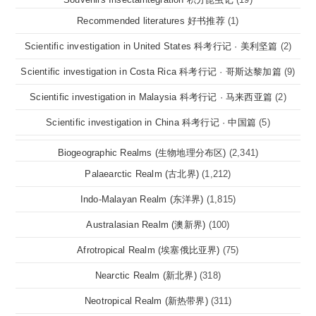
Recommended literatures 好书推荐
(1)
Scientific investigation in United States 科考行记 · 美利坚篇
(2)
Scientific investigation in Costa Rica 科考行记 · 哥斯达黎加篇
(9)
Scientific investigation in Malaysia 科考行记 · 马来西亚篇
(2)
Scientific investigation in China 科考行记 · 中国篇
(5)
Biogeographic Realms (生物地理分布区)
(2,341)
Palaearctic Realm (古北界)
(1,212)
Indo-Malayan Realm (东洋界)
(1,815)
Australasian Realm (澳新界)
(100)
Afrotropical Realm (埃塞俄比亚界)
(75)
Nearctic Realm (新北界)
(318)
Neotropical Realm (新热带界)
(311)