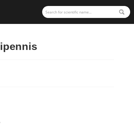
pennis
s