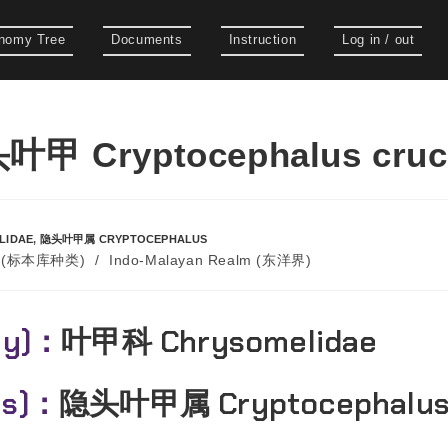
nomy Tree
Documents
Instruction
Log in / out
 Cryptocephalus cruci
LIDAE
,
隐头叶甲属 CRYPTOCEPHALUS
es (标本库种类)
/
Indo-Malayan Realm (东洋界)
ly)：
叶甲科 Chrysomelidae
us)：
隐头叶甲属 Cryptocephalu