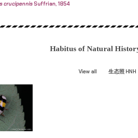
s crucipennis
Suffrian, 1854
Habitus of Natural Histo
View all
生态照 HNH