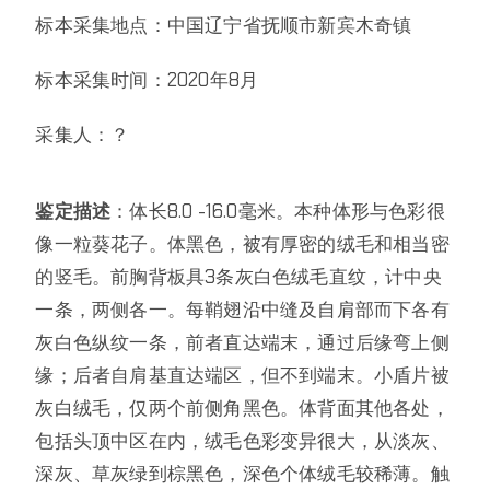
标本采集地点：中国辽宁省抚顺市新宾木奇镇
标本采集时间：2020年8月
采集人：？
鉴定描述
：体长8.0 -16.0毫米。本种体形与色彩很
像一粒葵花子。体黑色，被有厚密的绒毛和相当密
的竖毛。前胸背板具3条灰白色绒毛直纹，计中央
一条，两侧各一。每鞘翅沿中缝及自肩部而下各有
灰白色纵纹一条，前者直达端末，通过后缘弯上侧
缘；后者自肩基直达端区，但不到端末。小盾片被
灰白绒毛，仅两个前侧角黑色。体背面其他各处，
包括头顶中区在内，绒毛色彩变异很大，从淡灰、
深灰、草灰绿到棕黑色，深色个体绒毛较稀薄。触