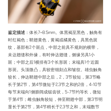
鉴定描述
：体长7~8.5mm。体黑褐至黑色，触角有
时红褐色；鞘翅黄色，黄褐或橘黄色，具黑色斑
纹，基部有2个斑点，中部之前具不规则的横带，
未达翅缝和外缘，有时伸达翅缝，侧缘另具1小
斑；中部之后1横排有3个长形斑；末端具1个近圆
形斑。头顶微凸，具较密细刻点和皱纹。雄虫触角
较长，伸达鞘翅中部之后，2，3节较短，第3节略
长于第2节，第4节微短于2,3节之和的2倍，4-10节
每节末端向1侧膨阔成锯齿状，5-7节约等长，微短
于第4节；雌虫触角较短，伸至鞘翅中部，第3节明
显长于第2节，第4节稍长于2,3节之和，末端数节