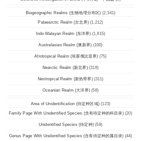
Biogeographic Realms (生物地理分布区)
(2,341)
Palaearctic Realm (古北界)
(1,212)
Indo-Malayan Realm (东洋界)
(1,815)
Australasian Realm (澳新界)
(100)
Afrotropical Realm (埃塞俄比亚界)
(75)
Nearctic Realm (新北界)
(318)
Neotropical Realm (新热带界)
(311)
Oceanian Realm (大洋界)
(58)
Area of Unidentification (待定种区域)
(123)
Family Page With Unidentified Species (含有待定种的科目录)
(20)
Unidentified Species (待定种)
(59)
Genus Page With Unidentified Species (含有待定种的属目录)
(44)