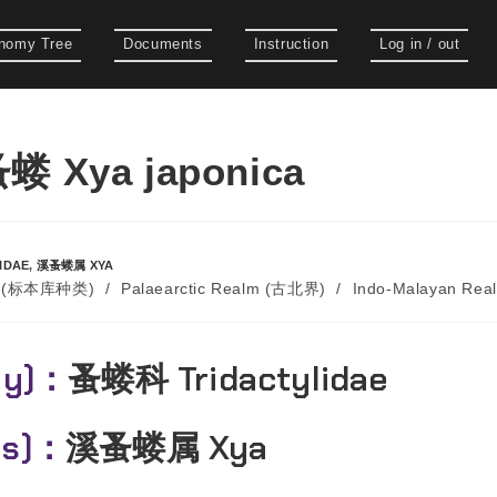
nomy Tree
Documents
Instruction
Log in / out
 Xya japonica
IDAE
,
溪蚤蝼属 XYA
es (标本库种类)
/
Palaearctic Realm (古北界)
/
Indo-Malayan Re
ly)：
蚤蝼科 Tridactylidae
us)：
溪蚤蝼属 Xya