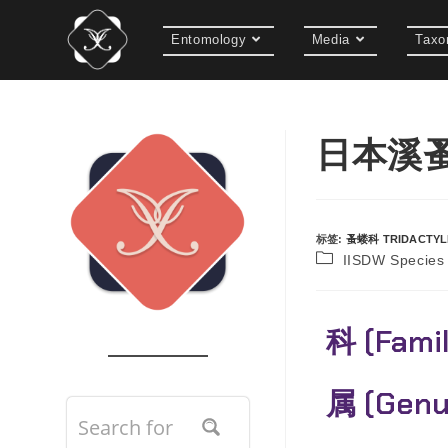
Entomology
Media
Taxo
日本溪蚤蝼
标签
:
蚤蝼科 TRIDACTYL
IISDW Speci
科 (Fami
属 (Gen