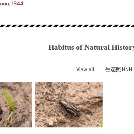
Haan, 1844
Habitus of Natural Histo
View all
生态照 HNH