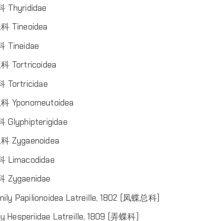
 Thyrididae
 Tineoidea
 Tineidae
 Tortricoidea
 Tortricidae
 Yponomeutoidea
 Glyphipterigidae
 Zygaenoidea
 Limacodidae
 Zygaenidae
ily Papilionoidea Latreille, 1802 (凤蝶总科)
ly Hesperiidae Latreille, 1809 (弄蝶科)