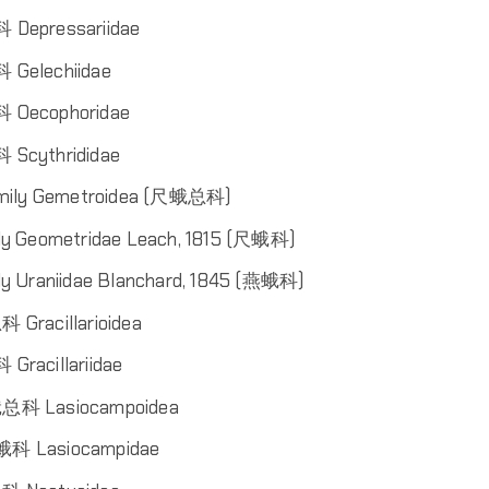
 Depressariidae
 Gelechiidae
 Oecophoridae
 Scythrididae
mily Gemetroidea (尺蛾总科)
ly Geometridae Leach‎, 1815‎ (尺蛾科)
ly Uraniidae Blanchard‎, 1845‎ (燕蛾科)
Gracillarioidea
Gracillariidae
科 Lasiocampoidea
蛾科 Lasiocampidae