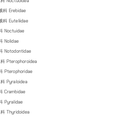
 Noctuoidea
蛾科 Erebidae
科 Euteliidae
 Noctuidae
 Nolidae
 Notodontidae
 Pterophoroidea
 Pterophoridae
 Pyraloidea
 Crambidae
 Pyralidae
 Thyridoidea