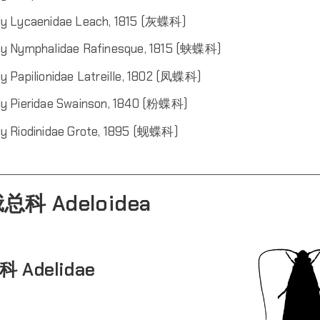
ly Lycaenidae Leach‎, 1815‎ (灰蝶科)
ily Nymphalidae Rafinesque, 1815 (蛱蝶科)
ly Papilionidae Latreille, 1802 (凤蝶科)
ily Pieridae Swainson, 1840 (粉蝶科)
ly Riodinidae Grote‎, 1895‎ (蚬蝶科)
总科 Adeloidea
 Adelidae