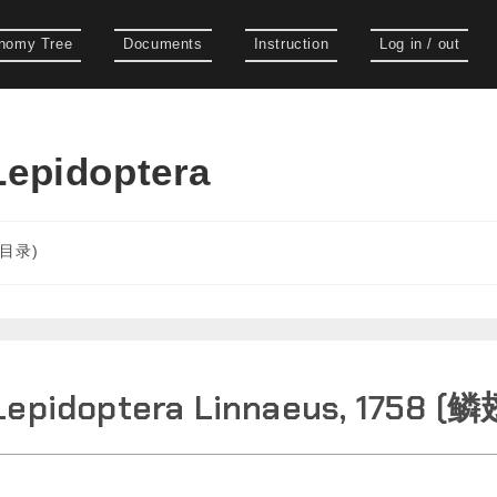
nomy Tree
Documents
Instruction
Log in / out
pidoptera
目目录)
Lepidoptera Linnaeus‎, 1758‎ (