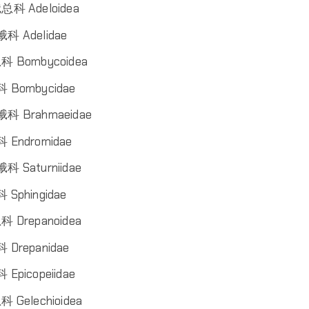
科 Adeloidea
蛾科 Adelidae
 Bombycoidea
科 Bombycidae
蛾科 Brahmaeidae
 Endromidae
科 Saturniidae
 Sphingidae
 Drepanoidea
 Drepanidae
 Epicopeiidae
 Gelechioidea