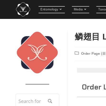
Entomology
Media
Taxo
鳞翅目 Le
Order Page (
Order 