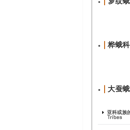
|
箩纹蛾科
|
桦蛾科 
|
大蚕蛾科
亚科或族的分类
Tribes