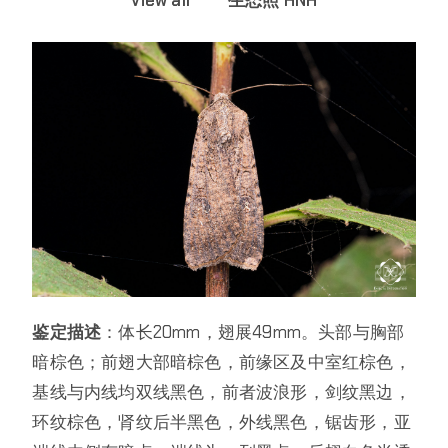
鉴定描述
：体长20mm，翅展49mm。头部与胸部
暗棕色；前翅大部暗棕色，前缘区及中室红棕色，
基线与内线均双线黑色，前者波浪形，剑纹黑边，
环纹棕色，肾纹后半黑色，外线黑色，锯齿形，亚