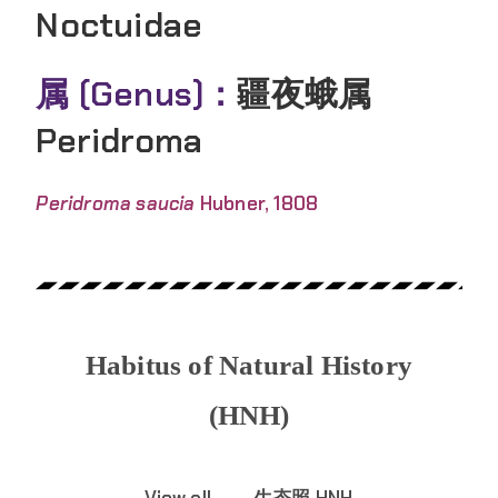
Noctuidae
属 (Genus)：
疆夜蛾属
Peridroma
Peridroma saucia
Hubner, 1808
Habitus of Natural History
(HNH)
View all
生态照 HNH