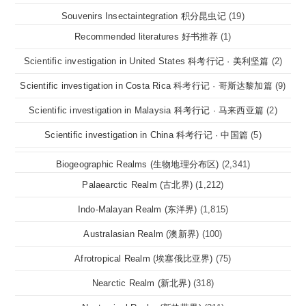
Souvenirs Insectaintegration 积分昆虫记
(19)
Recommended literatures 好书推荐
(1)
Scientific investigation in United States 科考行记 · 美利坚篇
(2)
Scientific investigation in Costa Rica 科考行记 · 哥斯达黎加篇
(9)
Scientific investigation in Malaysia 科考行记 · 马来西亚篇
(2)
Scientific investigation in China 科考行记 · 中国篇
(5)
Biogeographic Realms (生物地理分布区)
(2,341)
Palaearctic Realm (古北界)
(1,212)
Indo-Malayan Realm (东洋界)
(1,815)
Australasian Realm (澳新界)
(100)
Afrotropical Realm (埃塞俄比亚界)
(75)
Nearctic Realm (新北界)
(318)