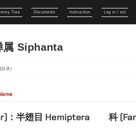
nomy Tree
Documents
Instruction
Log in / out
 Siphanta
(属目录)
 Name
er)：
半翅目 Hemiptera
科 (Fa