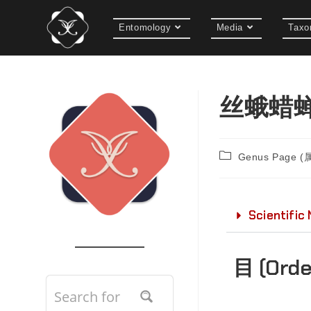
Entomology
Media
Taxo
丝蛾蜡蝉属
Genus Page 
Scientific
目 (Ord