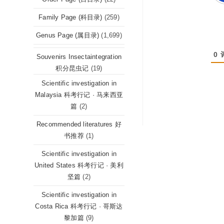
Family Page (科目录)
(259)
Genus Page (属目录)
(1,699)
0
Souvenirs Insectaintegration
积分昆虫记
(19)
Scientific investigation in
Malaysia 科考行记 · 马来西亚
篇
(2)
Recommended literatures 好
书推荐
(1)
Scientific investigation in
United States 科考行记 · 美利
坚篇
(2)
Scientific investigation in
Costa Rica 科考行记 · 哥斯达
黎加篇
(9)