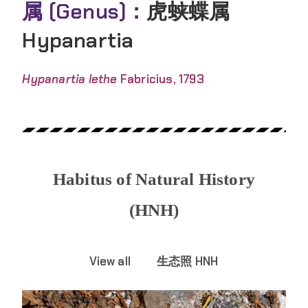
属 (Genus)：
虎蛱蝶属
Hypanartia
Hypanartia lethe
Fabricius, 1793
Habitus of Natural History
(HNH)
View all
生态照 HNH