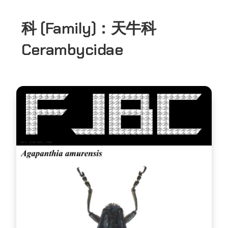
科 (Family)：
天牛科
Cerambycidae