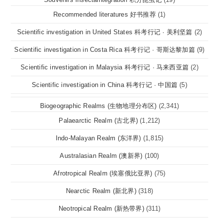
Recommended literatures 好书推荐
(1)
Scientific investigation in United States 科考行记 · 美利坚篇
(2)
Scientific investigation in Costa Rica 科考行记 · 哥斯达黎加篇
(9)
Scientific investigation in Malaysia 科考行记 · 马来西亚篇
(2)
Scientific investigation in China 科考行记 · 中国篇
(5)
Biogeographic Realms (生物地理分布区)
(2,341)
Palaearctic Realm (古北界)
(1,212)
Indo-Malayan Realm (东洋界)
(1,815)
Australasian Realm (澳新界)
(100)
Afrotropical Realm (埃塞俄比亚界)
(75)
Nearctic Realm (新北界)
(318)
Neotropical Realm (新热带界)
(311)