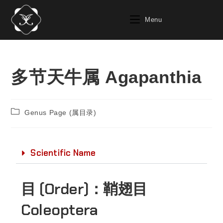
Menu
多节天牛属 Agapanthia
Genus Page (属目录)
Scientific Name
目 (Order)：
鞘翅目
Coleoptera