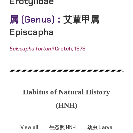
Erotylidae
属 (Genus)：
艾蕈甲属
Episcapha
Episcapha fortunii
Crotch, 1873
Habitus of Natural History
(HNH)
View all
生态照 HNH
幼虫 Larva