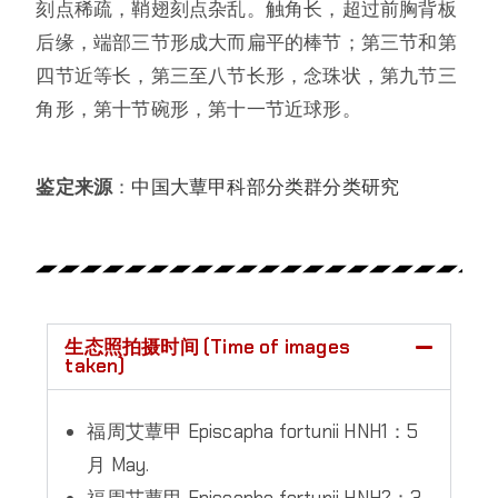
刻点稀疏，鞘翅刻点杂乱。触角长，超过前胸背板
后缘，端部三节形成大而扁平的棒节；第三节和第
四节近等长，第三至八节长形，念珠状，第九节三
角形，第十节碗形，第十一节近球形。
鉴定来源
：
中国大蕈甲科部分类群分类研究
生态照拍摄时间 (Time of images
taken)
福周艾蕈甲 Episcapha fortunii HNH1：5
月 May.
福周艾蕈甲 Episcapha fortunii HNH2：3