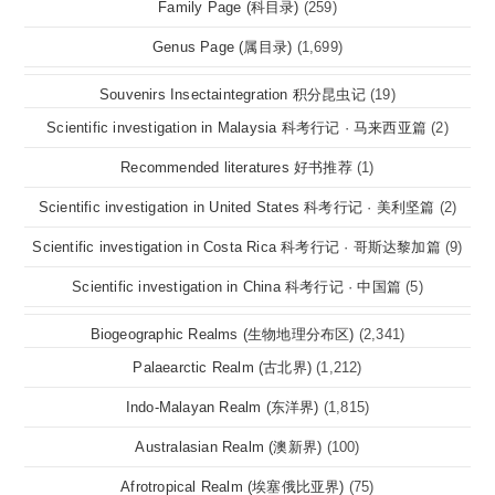
Family Page (科目录)
(259)
Genus Page (属目录)
(1,699)
Souvenirs Insectaintegration 积分昆虫记
(19)
Scientific investigation in Malaysia 科考行记 · 马来西亚篇
(2)
Recommended literatures 好书推荐
(1)
Scientific investigation in United States 科考行记 · 美利坚篇
(2)
Scientific investigation in Costa Rica 科考行记 · 哥斯达黎加篇
(9)
Scientific investigation in China 科考行记 · 中国篇
(5)
Biogeographic Realms (生物地理分布区)
(2,341)
Palaearctic Realm (古北界)
(1,212)
Indo-Malayan Realm (东洋界)
(1,815)
Australasian Realm (澳新界)
(100)
Afrotropical Realm (埃塞俄比亚界)
(75)