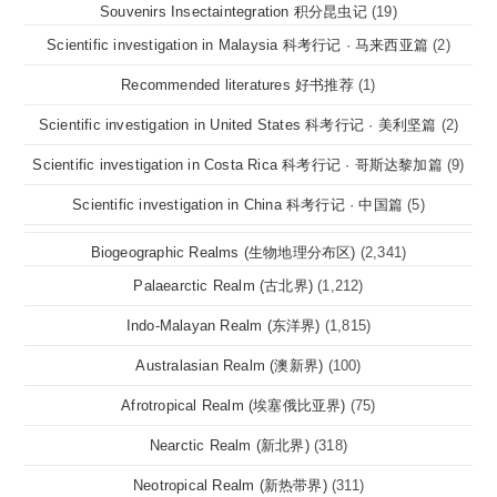
Souvenirs Insectaintegration 积分昆虫记
(19)
Scientific investigation in Malaysia 科考行记 · 马来西亚篇
(2)
Recommended literatures 好书推荐
(1)
Scientific investigation in United States 科考行记 · 美利坚篇
(2)
Scientific investigation in Costa Rica 科考行记 · 哥斯达黎加篇
(9)
Scientific investigation in China 科考行记 · 中国篇
(5)
Biogeographic Realms (生物地理分布区)
(2,341)
Palaearctic Realm (古北界)
(1,212)
Indo-Malayan Realm (东洋界)
(1,815)
Australasian Realm (澳新界)
(100)
Afrotropical Realm (埃塞俄比亚界)
(75)
Nearctic Realm (新北界)
(318)
Neotropical Realm (新热带界)
(311)