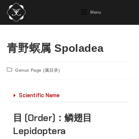
Menu
青野螟属 Spoladea
Genus Page (属目录)
Scientific Name
目 (Order)：
鳞翅目
Lepidoptera