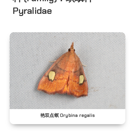
Pyralidae
艳双点螟 Orybina regalis