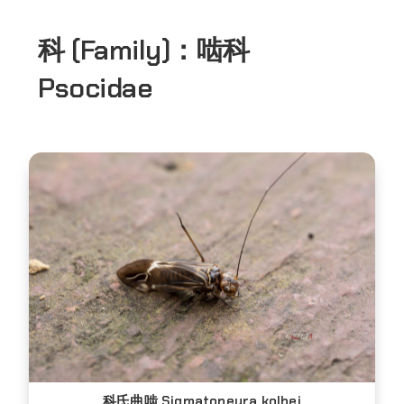
科 (Family)：
啮科
Psocidae
科氏曲啮 Sigmatoneura kolbei