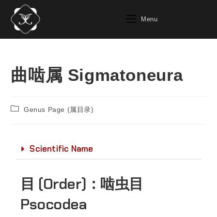
Menu
曲啮属 Sigmatoneura
Genus Page (属目录)
Scientific Name
目 (Order)：
啮虫目
Psocodea