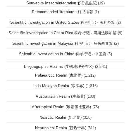
Souvenirs Insectaintegration 积分昆虫记
(19)
Recommended literatures 好书推荐
(1)
Scientific investigation in United States 科考行记 · 美利坚篇
(2)
Scientific investigation in Costa Rica 科考行记 · 哥斯达黎加篇
(9)
Scientific investigation in Malaysia 科考行记 · 马来西亚篇
(2)
Scientific investigation in China 科考行记 · 中国篇
(5)
Biogeographic Realms (生物地理分布区)
(2,341)
Palaearctic Realm (古北界)
(1,212)
Indo-Malayan Realm (东洋界)
(1,815)
Australasian Realm (澳新界)
(100)
Afrotropical Realm (埃塞俄比亚界)
(75)
Nearctic Realm (新北界)
(318)
Neotropical Realm (新热带界)
(311)