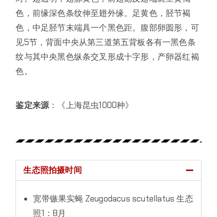
色，前缘深色条纹伸至翅外缘。足黄色，胫节褐
色，中足胫节末端具一个黑色距。腹部卵圆形，可
见5节，背面中央从第三道第五背板各有一黑色条
纹与其中央黑色纵条交叉形成十字形，产卵器红褐
色。
鉴定来源
：《上海昆虫1000种》
生态照拍摄时间
宽带镞果实蝇 Zeugodacus scutellatus 生态
照1：8月