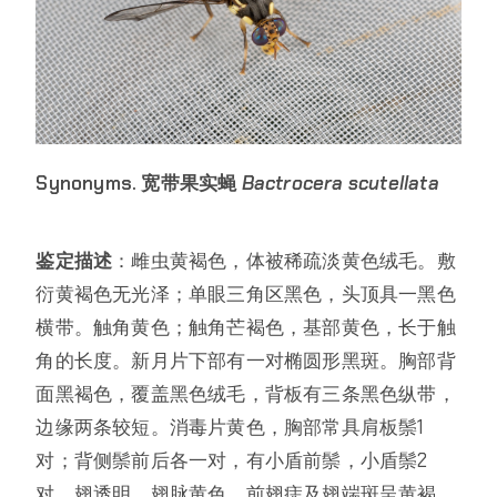
Synonyms.
宽带果实蝇
Bactrocera scutellata
鉴定描述
：雌虫黄褐色，体被稀疏淡黄色绒毛。敷
衍黄褐色无光泽；单眼三角区黑色，头顶具一黑色
横带。触角黄色；触角芒褐色，基部黄色，长于触
角的长度。新月片下部有一对椭圆形黑斑。胸部背
面黑褐色，覆盖黑色绒毛，背板有三条黑色纵带，
边缘两条较短。消毒片黄色，胸部常具肩板鬃1
对；背侧鬃前后各一对，有小盾前鬃，小盾鬃2
对。翅透明，翅脉黄色，前翅痣及翅端斑呈黄褐