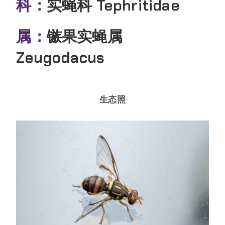
科：
实蝇科 Tephritidae
属：
镞果实蝇属
Zeugodacus
生态照