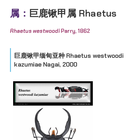
属：
巨鹿锹甲属 Rhaetus
Rhaetus westwoodi
Parry, 1862
巨鹿锹甲缅甸亚种 Rhaetus westwoodi
kazumiae Nagai, 2000