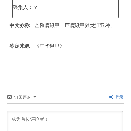
采集人：？
中文亦称
：金刚鹿锹甲、巨鹿锹甲独龙江亚种。
鉴定来源
：《中华锹甲》
订阅评论
登录