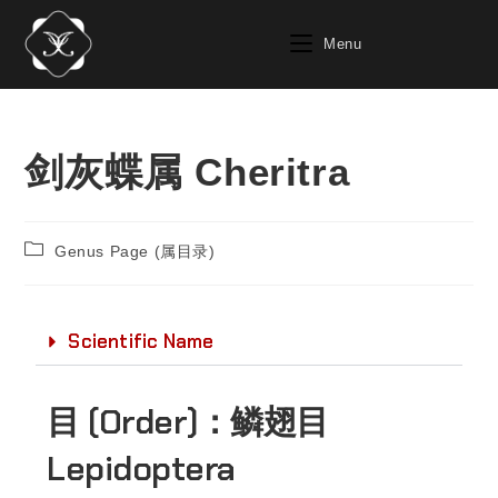
Menu
剑灰蝶属 Cheritra
Genus Page (属目录)
Scientific Name
目 (Order)：
鳞翅目
Lepidoptera