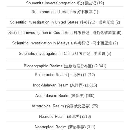
Souvenirs Insectaintegration 积分昆虫记
(19)
Recommended literatures 好书推荐
(1)
Scientific investigation in United States 科考行记 · 美利坚篇
(2)
Scientific investigation in Costa Rica 科考行记 · 哥斯达黎加篇
(9)
Scientific investigation in Malaysia 科考行记 · 马来西亚篇
(2)
Scientific investigation in China 科考行记 · 中国篇
(5)
Biogeographic Realms (生物地理分布区)
(2,341)
Palaearctic Realm (古北界)
(1,212)
Indo-Malayan Realm (东洋界)
(1,815)
Australasian Realm (澳新界)
(100)
Afrotropical Realm (埃塞俄比亚界)
(75)
Nearctic Realm (新北界)
(318)
Neotropical Realm (新热带界)
(311)