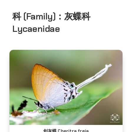
科 (Family)：
灰蝶科
Lycaenidae
剑灰蝶 Cheritra freja