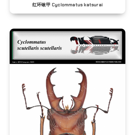
红环锹甲 Cyclommatus katsurai