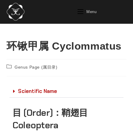
Menu
环锹甲属 Cyclommatus
Genus Page (属目录)
Scientific Name
目 (Order)：
鞘翅目
Coleoptera