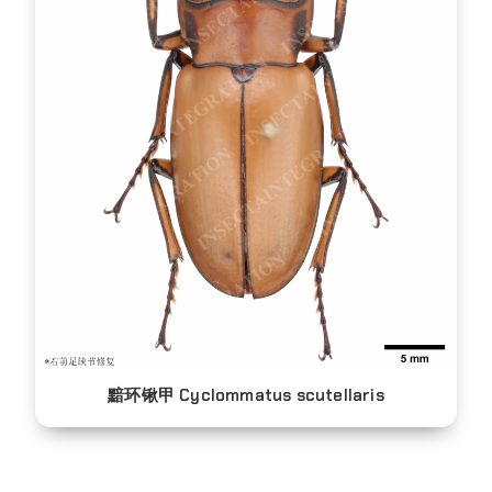
黯环锹甲 Cyclommatus scutellaris