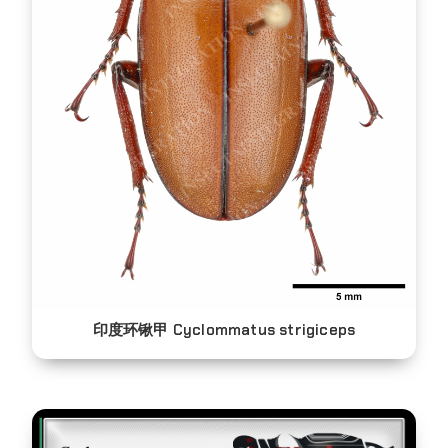
印度环锹甲 Cyclommatus strigiceps